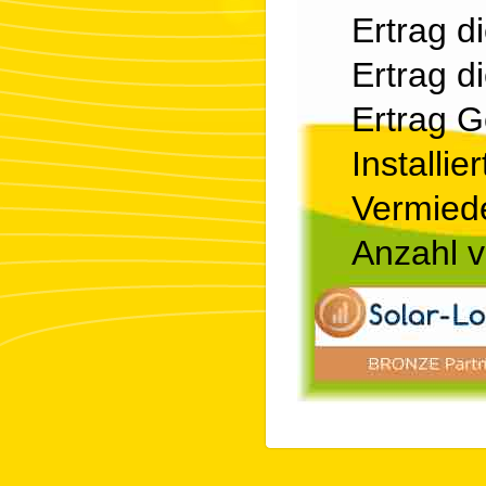
Ertrag d
Ertrag d
Ertrag 
Installie
Vermied
Anzahl v